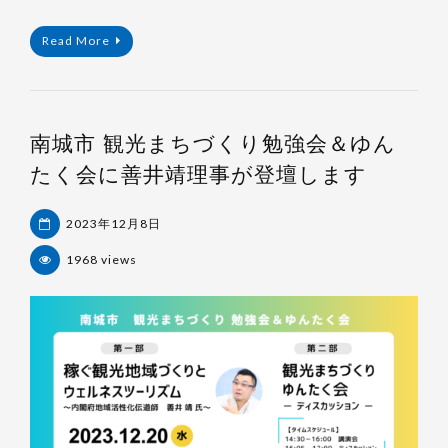
Read More
南城市 観光まちづくり勉強会＆ゆん
たく会に善井靖理事が登壇します
2023年12月8日
1968 views
杉
浦
裕
樹