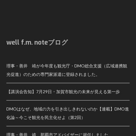
well f.m. noteブログ
理事・善井 靖が今年度も観光庁・DMO総合支援（広域連携観
光促進）のための専門家派遣に登録されました。
【講演会告知】7月29日・加賀市観光の未来が見える第一歩
DMOはなぜ、地域の力を引き出しきれないのか【連載】DMO進
化論～今こそ観光を民主化せよ（第2回）
理事・善井 靖 那覇市アドバイザーに就任しました