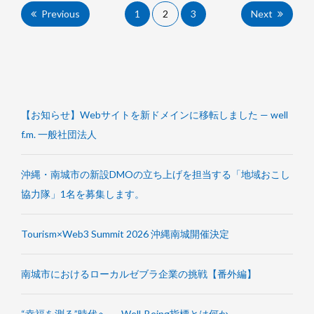
投
Previous
1
2
3
Next
稿
の
ペ
【お知らせ】Webサイトを新ドメインに移転しました — well
ー
f.m. 一般社団法人
ジ
沖縄・南城市の新設DMOの立ち上げを担当する「地域おこし
送
協力隊」1名を募集します。
り
Tourism×Web3 Summit 2026 沖縄南城開催決定
南城市におけるローカルゼブラ企業の挑戦【番外編】
“幸福を測る”時代へ ― Well-Being指標とは何か