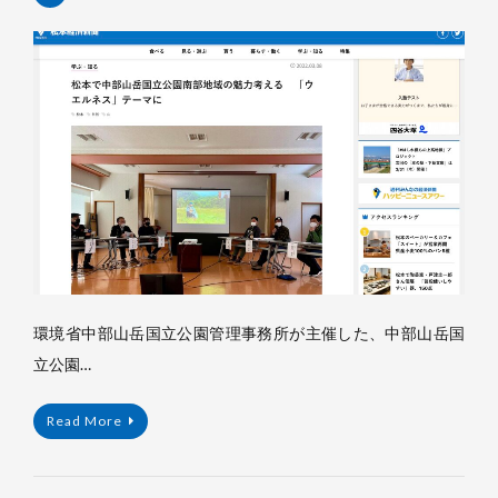
杉
浦
裕
樹
環境省中部山岳国立公園管理事務所が主催した、中部山岳国
立公園…
Read More