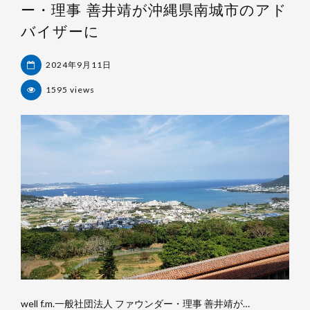
ー・理事 善井靖が沖縄県南城市のアド
バイザーに
2024年9月11日
1595 views
杉
浦
裕
樹
well f.m.一般社団法人 ファウンダー・理事 善井靖が…