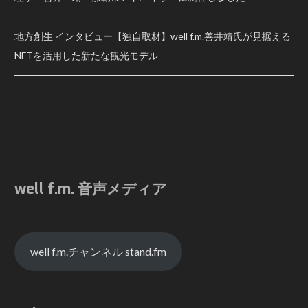
地方創生 インタビュー【独自取材】well f.m.善井靖氏が見据える
NFTを活用した新たな観光モデル
well f.m. 音声メディア
well f.m.チャンネル stand.fm