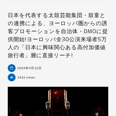
日本を代表する太鼓芸能集団・鼓童と
の連携による、ヨーロッパ圏からの誘
客プロモーションを自治体・DMOに提
供開始!ヨーロッパ全30公演来場者5万
人の「日本に興味関心ある高付加価値
旅行者」層に直接リーチ!
2023年9月12日
1412 views
杉
浦
裕
樹