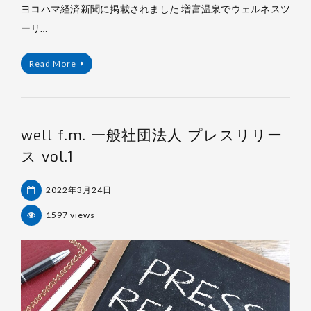
ヨコハマ経済新聞に掲載されました 増富温泉でウェルネスツ
ーリ…
Read More
well f.m. 一般社団法人 プレスリリー
ス vol.1
2022年3月24日
1597 views
杉
浦
裕
樹