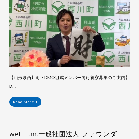
浦
裕
樹
【山形県西川町・DMO組成メンバー向け視察募集のご案内】
D…
Read More
well f.m.一般社団法人 ファウンダ