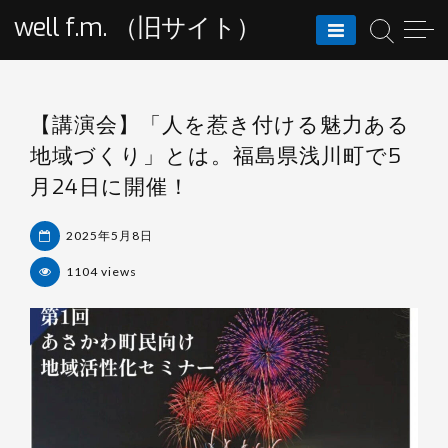
Skip
well f.m. （旧サイト）
to
content
BLOG
【講演会】「人を惹き付ける魅力ある
地域づくり」とは。福島県浅川町で5
月24日に開催！
2025年5月8日
1104 views
杉
浦
裕
樹