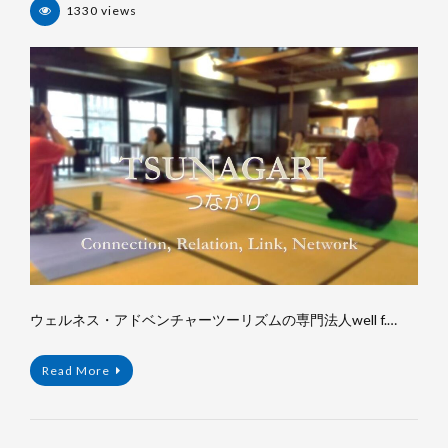
1330 views
杉
浦
裕
樹
ウェルネス・アドベンチャーツーリズムの専門法人well f.…
Read More