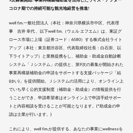
コロナ期での持続可能な観光地経営を推進!
well f.m.一般社団法人（本社：神奈川県横浜市中区、代表理
事 吉井 幸代 、以下well f.m.（ウェル エフエム）は、東証グ
ロース市場に上場（証券コード：6580）する株式会社ライト
アップ（本社：東京都渋谷区、代表取締役社長：白石崇、以
下ライトアップ）と業務提携をし、補助金・助成金自動診断
システム「Ｊシステム」の提供と、第9次の募集が開始された
事業再構築補助金の申請をサポートする支援パッケージ「結
(ゆい)」を提供開始。Ｊシステムの活用により、オンライン上
でいち早く公的支援制度（補助金・助成金）の情報提供を行
うことができ、申請希望者はオンライン上で申請手続サポー
トと内容相談を受けることが可能となります。(*助成金の申
請は士業が行います。)
これにより、well f.m.が提供する、あなたの事業にwellnessを