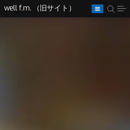
Skip
well f.m. （旧サイト）
to
content