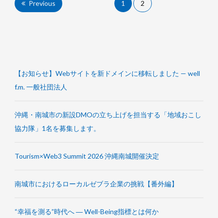
投
Previous
1
2
稿
の
ペ
【お知らせ】Webサイトを新ドメインに移転しました — well
ー
f.m. 一般社団法人
ジ
沖縄・南城市の新設DMOの立ち上げを担当する「地域おこし
送
協力隊」1名を募集します。
り
Tourism×Web3 Summit 2026 沖縄南城開催決定
南城市におけるローカルゼブラ企業の挑戦【番外編】
“幸福を測る”時代へ ― Well-Being指標とは何か