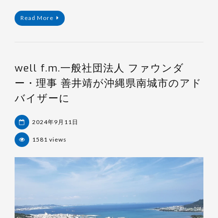
Read More
well f.m.一般社団法人 ファウンダ
ー・理事 善井靖が沖縄県南城市のアド
バイザーに
2024年9月11日
1581 views
杉
浦
裕
樹