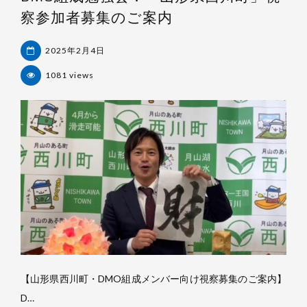
察参加者募集のご案内
2025年2月4日
1081 views
杉
浦
裕
樹
【山形県西川町・DMO組成メンバー向け視察募集のご案内】
D…