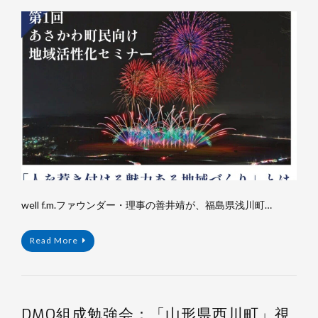
杉
浦
裕
樹
well f.m.ファウンダー・理事の善井靖が、福島県浅川町…
Read More
DMO組成勉強会：「山形県西川町」視