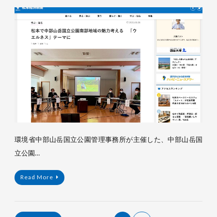
杉
浦
裕
樹
環境省中部山岳国立公園管理事務所が主催した、中部山岳国
立公園…
Read More