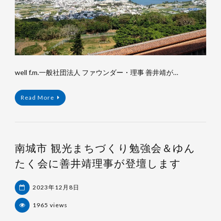
well f.m.一般社団法人 ファウンダー・理事 善井靖が…
Read More
南城市 観光まちづくり勉強会＆ゆん
たく会に善井靖理事が登壇します
2023年12月8日
1965 views
杉