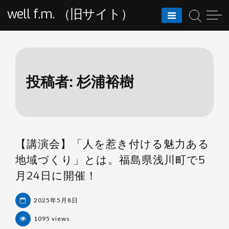
Skip
well f.m. （旧サイト）
to
content
投稿者:
杉浦裕樹
【講演会】「人を惹き付ける魅力ある
地域づくり」とは。福島県浅川町で5
月24日に開催！
2025年5月8日
1095 views