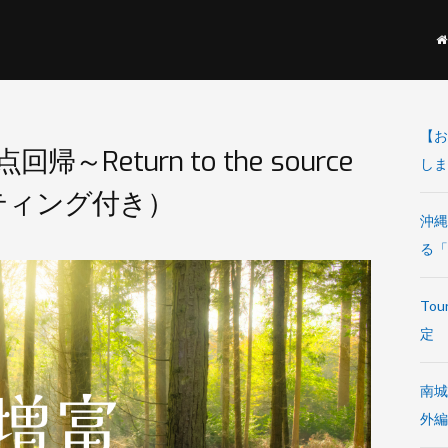
【お
帰～Return to the source
しまし
ティング付き）
沖縄
る「
Tou
定
南城
外編