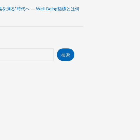
福を測る”時代へ ― Well-Being指標とは何
検索