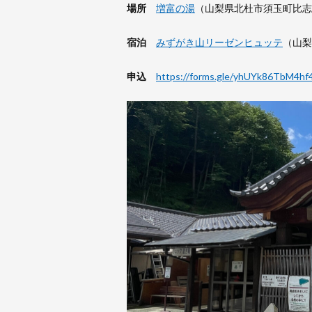
場所
増富の湯
（山梨県北杜市須玉町比志
宿泊
みずがき山リーゼンヒュッテ
（山梨
申込
https://forms.gle/yhUYk86TbM4hf