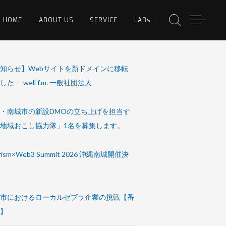
HOME
ABOUT US
SERVICE
LABs
知らせ】Webサイトを新ドメインに移転
た — well f.m. 一般社団法人
・南城市の新設DMOの立ち上げを担当す
地域おこし協力隊」1名を募集します。
rism×Web3 Summit 2026 沖縄南城開催決
市におけるローカルゼブラ企業の挑戦【番
】