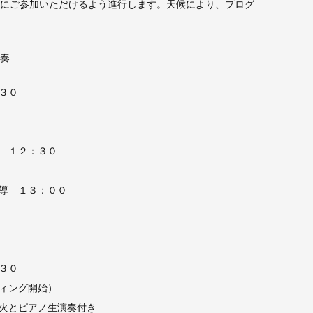
にご参加いただけるよう進行します。天候により、プログ
奏
３０
 １２：３０
導 １３：００
３０
ィング開始）
火とピアノ生演奏付き