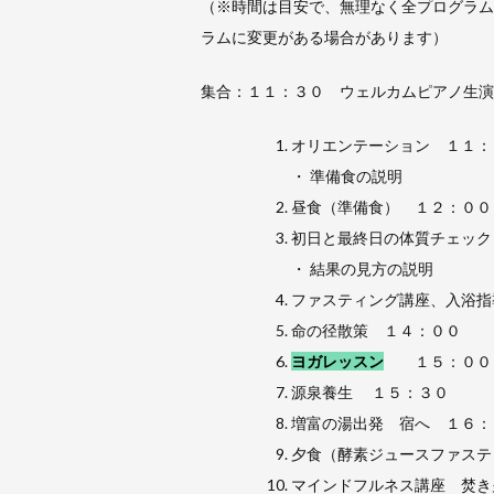
（※時間は目安で、無理なく全プログラム
ラムに変更がある場合があります）
集合：１１：３０ ウェルカムピアノ生演
オリエンテーション １１：
・ 準備食の説明
昼食（準備食） １２：００
初日と最終日の体質チェック
・ 結果の見方の説明
ファスティング講座、入浴指
命の径散策 １４：００
ヨガレッスン
１５：００
源泉養生 １５：３０
増富の湯出発 宿へ １６：
夕食（酵素ジュースファステ
マインドフルネス講座 焚き