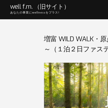
Skip
well f.m. （旧サイト）
to
あなたの事業にwellnessをプラス!
content
増富 WILD WALK・原点回
～（１泊２日ファス